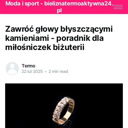
Moda i sport - bieliznatermoaktywna24.
pl
Zawróć głowy błyszczącymi
kamieniami - poradnik dla
miłośniczek biżuterii
Termo
22 lut 2025
•
2 min read