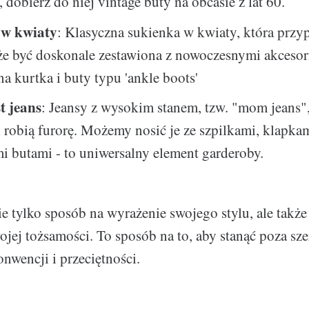
, dobierz do niej vintage buty na obcasie z lat 60.
 w kwiaty
: Klasyczna sukienka w kwiaty, która przy
że być doskonale zestawiona z nowoczesnymi akcesor
na kurtka i buty typu 'ankle boots'
t jeans
: Jeansy z wysokim stanem, tzw. "mom jeans"
i robią furorę. Możemy nosić je ze szpilkami, klapka
 butami - to uniwersalny element garderoby.
ie tylko sposób na wyrażenie swojego stylu, ale takż
ojej tożsamości. To sposób na to, aby stanąć poza sz
nwencji i przeciętności.