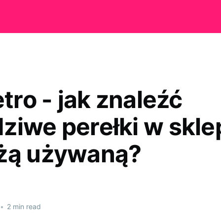
etro - jak znaleźć
ziwe perełki w skle
żą używaną?
•
2 min read