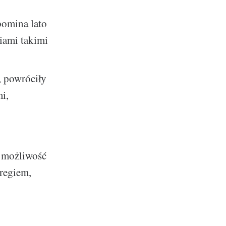
pomina lato
iami takimi
, powróciły
mi,
e możliwość
eregiem,