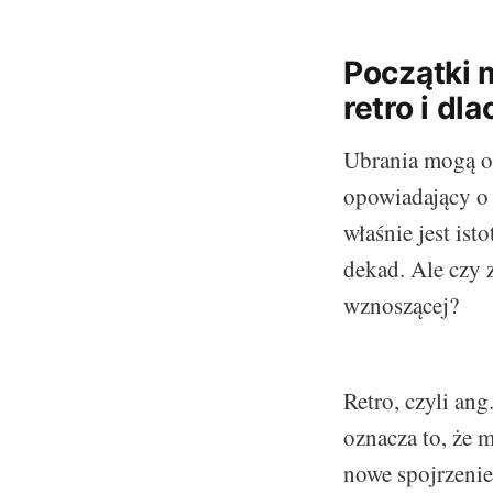
Początki m
retro i d
Ubrania mogą op
opowiadający o 
właśnie jest ist
dekad. Ale czy z
wznoszącej?
Retro, czyli ang
oznacza to, że m
nowe spojrzenie