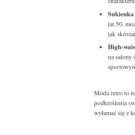
charakteru
Sukienka
lat 50. mo
jak skórza
High-wais
na salony 
sportowymi
Moda retro to n
podkreślenia sw
wyłamać się z ko