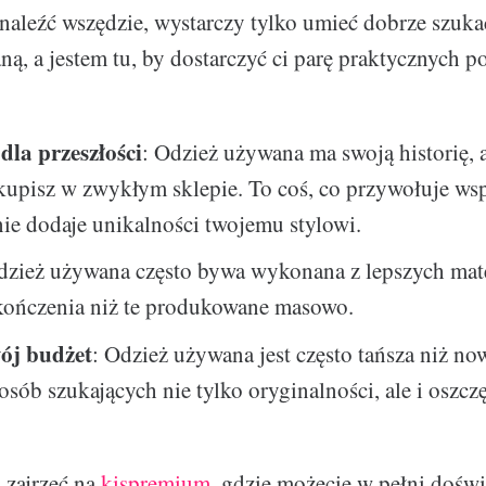
aleźć wszędzie, wystarczy tylko umieć dobrze szukać
ą, a jestem tu, by dostarczyć ci parę praktycznych p
dla przeszłości
: Odzież używana ma swoją historię, a 
kupisz w zwykłym sklepie. To coś, co przywołuje ws
ie dodaje unikalności twojemu stylowi.
dzież używana często bywa wykonana z lepszych mat
kończenia niż te produkowane masowo.
ój budżet
: Odzież używana jest często tańsza niż now
osób szukających nie tylko oryginalności, ale i oszcz
 zajrzeć na
kispremium
, gdzie możecie w pełni dośw