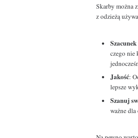
Skarby można zn
z odzieżą używan
Szacunek 
czego nie 
jednocześn
Jakość
: O
lepsze wy
Szanuj sw
ważne dla 
Na pewno warto