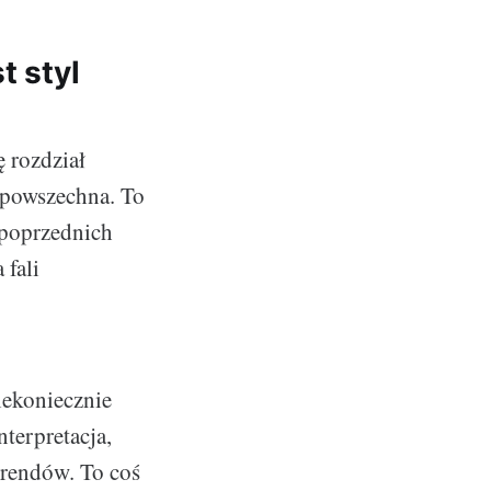
t styl
 rozdział
a powszechna. To
z poprzednich
 fali
niekoniecznie
nterpretacja,
trendów. To coś