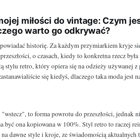
ojej miłości do vintage: Czym jes
laczego warto go odkrywać?
owiadać historię. Za każdym przymiarkiem kryje się
przeszłości, o czasach, kiedy to konkretna rzecz był
otą stylu retro, który opiera się na odzieży używanej 
astanawialiście się kiedyś, dlaczego taka moda jest na
. "wstecz", to forma powrotu do przeszłości, jednak 
a być ona kopiowana w 100%. Styl retro to raczej rei
 na dawne style i kroje, ze świadomością aktualnych 