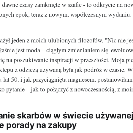
ko dawne czasy zamknięte w szafie - to odkrycie na no
ionych epok, teraz z nowym, współczesnym wydaniu.
ażył jeden z moich ulubionych filozofów, "Nic nie jest
aśnie jest moda – ciągłym zmienianiem się, ewoluo
ę na poszukiwanie inspiracji w przeszłości. Moja pi
lepu z odzieżą używaną była jak podróż w czasie. 
u lat 50. i jak przyciągnięta magnesem, postanowiłam
ko pytanie – jak to połączyć z nowoczesnością, z mo
nie skarbów w świecie używanej
e porady na zakupy