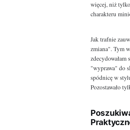
więcej, niż tyl
charakteru min
Jak trafnie zauw
zmiana". Tym wł
zdecydowałam si
"wyprawa" do sk
spódnicę w styl
Pozostawało tyl
Poszukiwa
Praktyczn