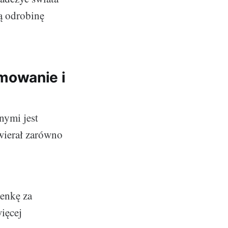
ą odrobinę
mowanie i
nymi jest
wierał zarówno
ienkę za
ięcej