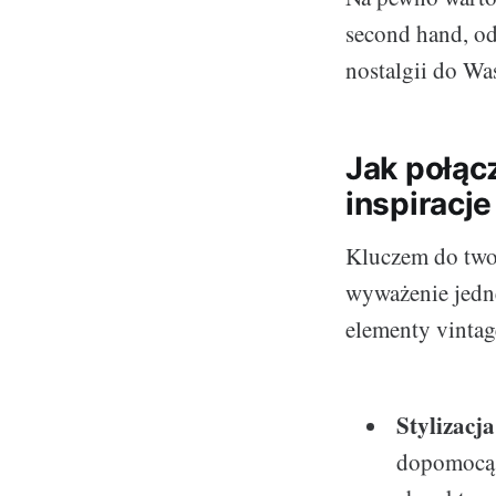
second hand, od
nostalgii do Was
Jak połąc
inspiracje
Kluczem do twor
wyważenie jedne
elementy vintag
Stylizacj
dopomocą m