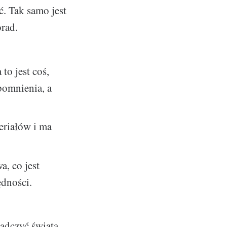
. Tak samo jest
orad.
to jest coś,
pomnienia, a
eriałów i ma
a, co jest
ędności.
iadczyć świata