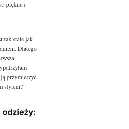
wo piękna i
 tak stałe jak
waniem. Dlatego
erwsza
Wypatrzyłam
 ją przymierzyć.
im stylem?
 odzieży: