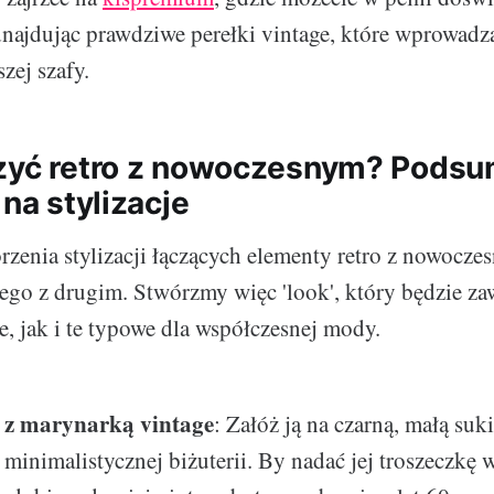
najdując prawdziwe perełki vintage, które wprowadz
zej szafy.
zyć retro z nowoczesnym? Podsu
 na stylizacje
zenia stylizacji łączących elementy retro z nowoczes
go z drugim. Stwórzmy więc 'look', który będzie za
e, jak i te typowe dla współczesnej mody.
a z marynarką vintage
: Załóż ją na czarną, małą suk
inimalistycznej biżuterii. By nadać jej troszeczkę w