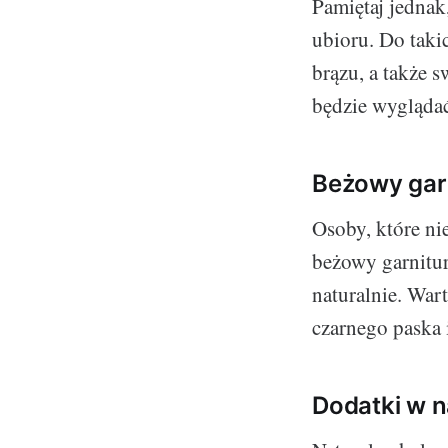
Pamiętaj jedna
ubioru. Do taki
brązu, a także s
będzie wyglądać
Beżowy gar
Osoby, które ni
beżowy garnitur
naturalnie. War
czarnego paska 
Dodatki w n