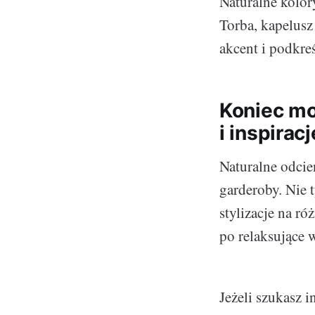
Naturalne kolo
Torba, kapelusz
akcent i podkreś
Koniec mo
i inspiracj
Naturalne odcie
garderoby. Nie 
stylizacje na r
po relaksujące 
Jeżeli szukasz i