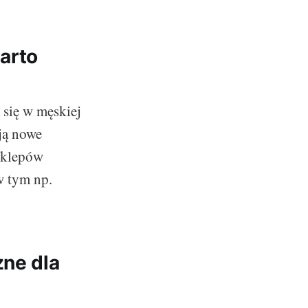
arto
ą się w męskiej
ją nowe
 sklepów
w tym np.
zne dla