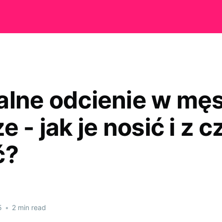
alne odcienie w mę
e - jak je nosić i z 
ć?
5
•
2 min read