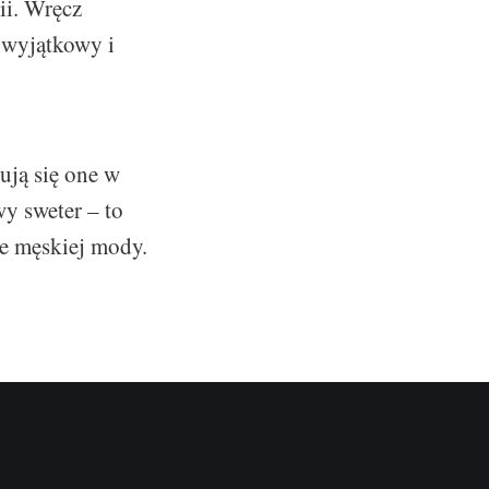
ii. Wręcz
 wyjątkowy i
ują się one w
y sweter – to
ie męskiej mody.