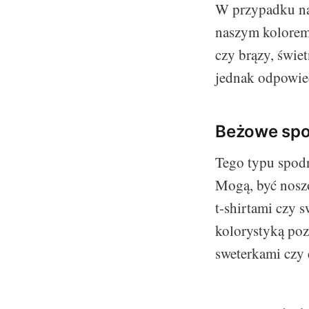
W przypadku nat
naszym kolorem 
czy brązy, świe
jednak odpowied
Beżowe spo
Tego typu spodn
Mogą, być noszo
t-shirtami czy 
kolorystyką poz
sweterkami czy