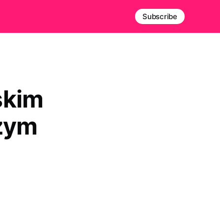
Subscribe
skim
czym