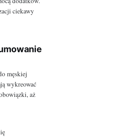
mocą dodatków.
zacji ciekawy
sumowanie
do męskiej
lają wykreować
 obowiązki, aż
ię