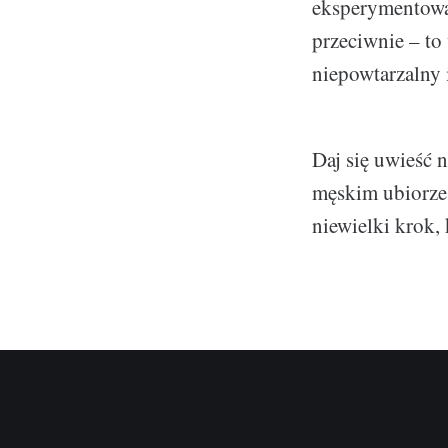
eksperymentować
przeciwnie – to
niepowtarzalny 
Daj się uwieść 
męskim ubiorz
niewielki krok,