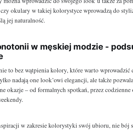
ry można wprowadzić do swojego look’u także za po
 czy okulary w takiej kolorystyce wprowadzą do styli
lą jej naturalność.
notonii w męskiej modzie - pod
e
nie to bez wątpienia kolory, które warto wprowadzić 
tylko nadają one look’owi elegancji, ale także pozwa
óżne okazje – od formalnych spotkań, przez codzienne
weekendy.
nspiracji w zakresie kolorystyki swój ubioru, nie bój s