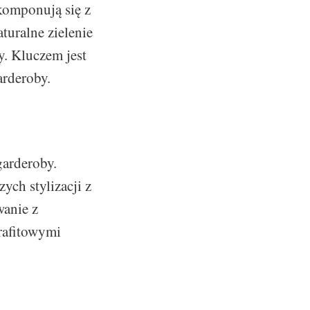
 komponują się z
turalne zielenie
y. Kluczem jest
arderoby.
garderoby.
ych stylizacji z
wanie z
grafitowymi