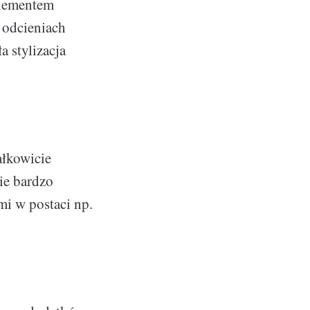
elementem
 odcieniach
a stylizacja
ałkowicie
ie bardzo
mi w postaci np.