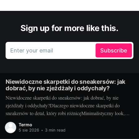
Sign up for more like this.
Enter your email
Subscribe
Niewidoczne skarpetki do sneakersów: jak
dobrać, by nie zjeżdżały i oddychały?
Niewidoczne skarpetki do sneakersów: jak dobrać, by nie
zjeżdżały i oddychały?Dlaczego niewidoczne skarpetki do
sneakersów to detal, który robi różnicęMinimalistyczny look,
ulubione sneakersy i… zero wystających ściągaczy.
Termo
Niewidoczne skarpetki to mały detal, który potrafi całkowicie
5 sie 2026
•
3 min read
odmienić stylizację: odsłonięta kostka wysmukla sylwetkę,