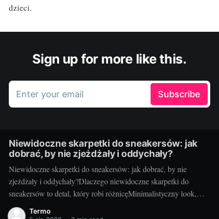
dzieci.
Sign up for more like this.
Enter your email
Subscribe
Niewidoczne skarpetki do sneakersów: jak
dobrać, by nie zjeżdżały i oddychały?
Niewidoczne skarpetki do sneakersów: jak dobrać, by nie
zjeżdżały i oddychały?Dlaczego niewidoczne skarpetki do
sneakersów to detal, który robi różnicęMinimalistyczny look,
ulubione sneakersy i… zero wystających ściągaczy.
Termo
Niewidoczne skarpetki to mały detal, który potrafi całkowicie