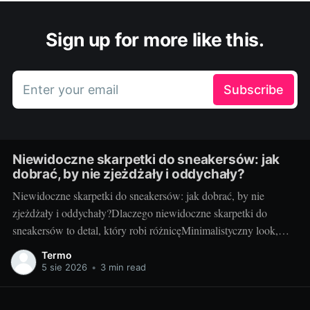
Sign up for more like this.
Enter your email
Subscribe
Niewidoczne skarpetki do sneakersów: jak
dobrać, by nie zjeżdżały i oddychały?
Niewidoczne skarpetki do sneakersów: jak dobrać, by nie
zjeżdżały i oddychały?Dlaczego niewidoczne skarpetki do
sneakersów to detal, który robi różnicęMinimalistyczny look,
ulubione sneakersy i… zero wystających ściągaczy.
Termo
Niewidoczne skarpetki to mały detal, który potrafi całkowicie
5 sie 2026
•
3 min read
odmienić stylizację: odsłonięta kostka wysmukla sylwetkę,
dodaje lekkości i sprawia, że nawet sportowe buty